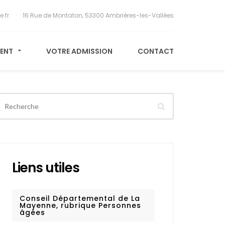
e.fr
16 Rue de Montaton, 53300 Ambrières-les-Vallées
MENT
VOTRE ADMISSION
CONTACT
Liens utiles
Conseil Départemental de La
Mayenne, rubrique Personnes
âgées