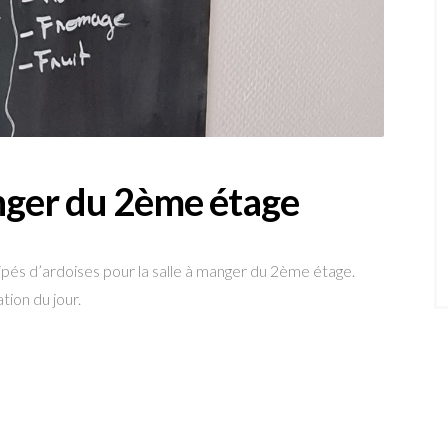
anger du 2ème étage
és d’ardoises pour la salle à manger du 2ème étage.
tion du jour.