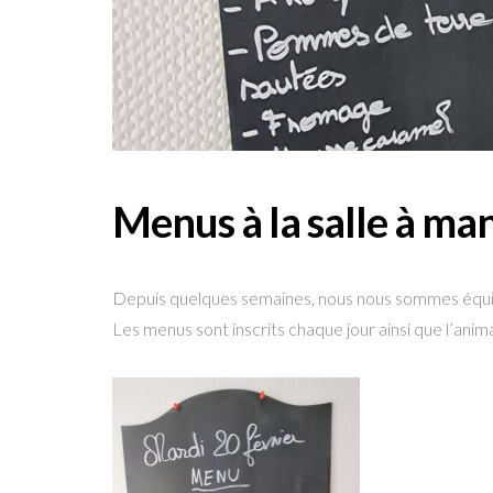
Menus à la salle à m
Depuis quelques semaines, nous nous sommes équip
Les menus sont inscrits chaque jour ainsi que l’anima