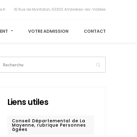
e.fr
16 Rue de Montaton, 53300 Ambrières-les-Vallées
MENT
VOTRE ADMISSION
CONTACT
Liens utiles
Conseil Départemental de La
Mayenne, rubrique Personnes
âgées