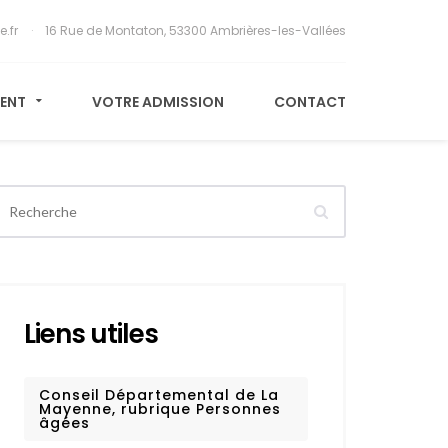
e.fr
16 Rue de Montaton, 53300 Ambrières-les-Vallées
MENT
VOTRE ADMISSION
CONTACT
Liens utiles
Conseil Départemental de La
Mayenne, rubrique Personnes
âgées