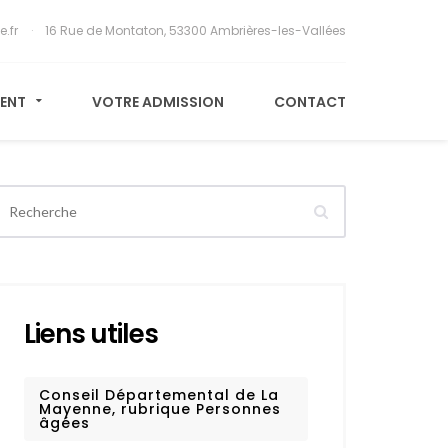
e.fr
16 Rue de Montaton, 53300 Ambrières-les-Vallées
MENT
VOTRE ADMISSION
CONTACT
Liens utiles
Conseil Départemental de La
Mayenne, rubrique Personnes
âgées