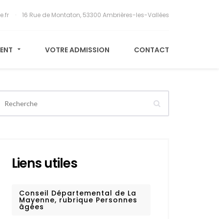
e.fr
16 Rue de Montaton, 53300 Ambrières-les-Vallées
MENT
VOTRE ADMISSION
CONTACT
Liens utiles
Conseil Départemental de La
Mayenne, rubrique Personnes
âgées